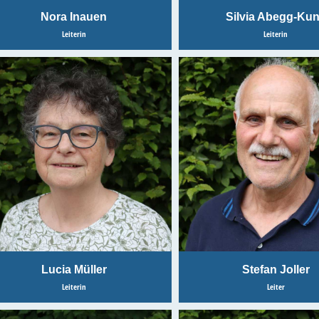
Nora Inauen
Silvia Abegg-Ku
Leiterin
Leiterin
Lucia Müller
Stefan Joller
Leiterin
Leiter