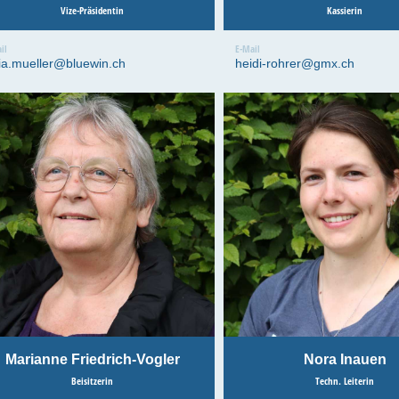
Vize-Präsidentin
Kassierin
il
E-Mail
cia.mueller@bluewin.ch
heidi-rohrer@gmx.ch
Marianne Friedrich-Vogler
Nora Inauen
Beisitzerin
Techn. Leiterin