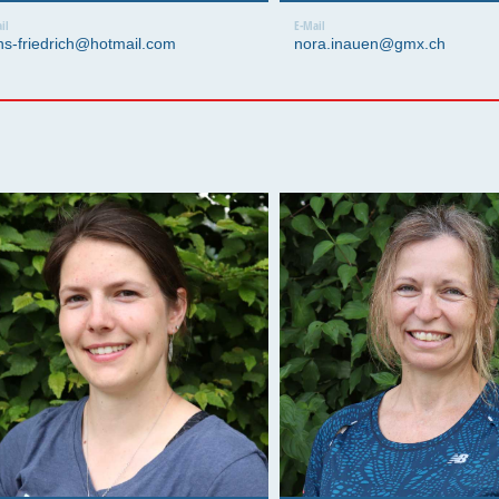
il
E-Mail
ns-friedrich@hotmail.com
nora.inauen@gmx.ch