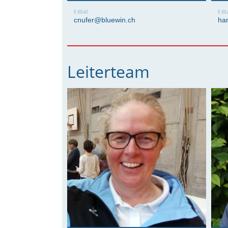
E-Mail
E-Ma
cnufer@bluewin.ch
ha
Leiterteam