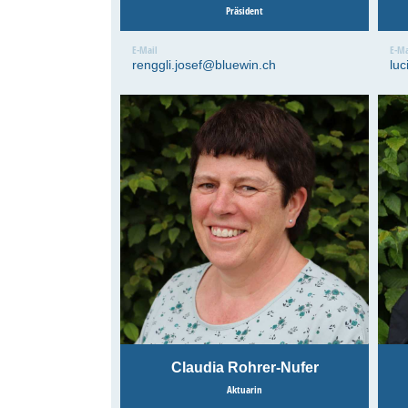
Präsident
E-Mail
E-Ma
renggli.josef@bluewin.ch
lu
Claudia Rohrer-Nufer
Aktuarin