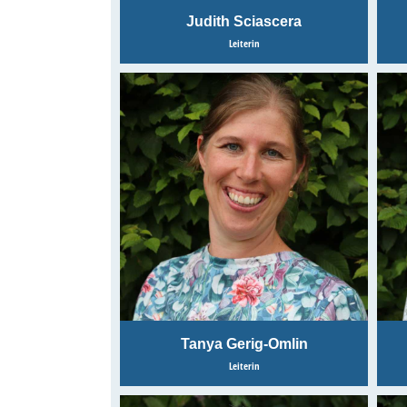
Judith Sciascera
Leiterin
Tanya Gerig-Omlin
Leiterin