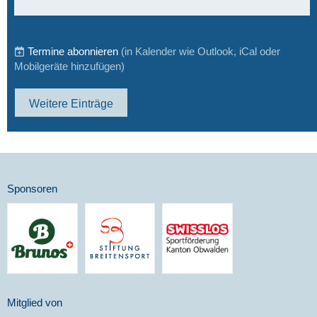
Termine abonnieren
(in Kalender wie Outlook, iCal oder
Mobilgeräte hinzufügen)
Weitere Einträge
Sponsoren
Mitglied von